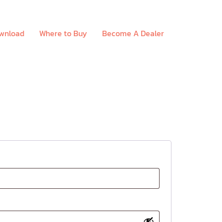
ownload
Where to Buy
Become A Dealer