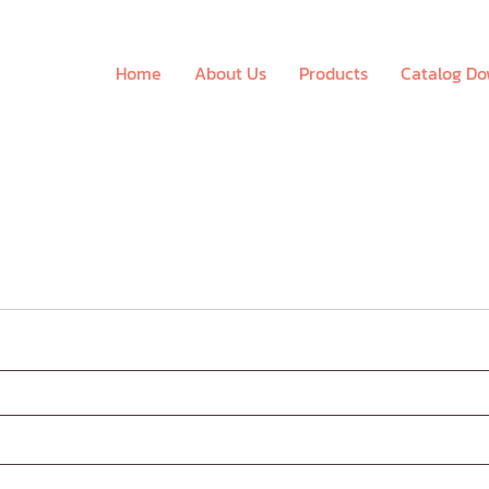
Home
About Us
Products
Catalog D