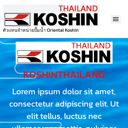
ตัวแทนจำหน่ายปั๊มน้ำ Oriental Koshin
KOSHINTHAILAND
Lorem ipsum dolor sit amet,
consectetur adipiscing elit. Ut
elit tellus, luctus nec