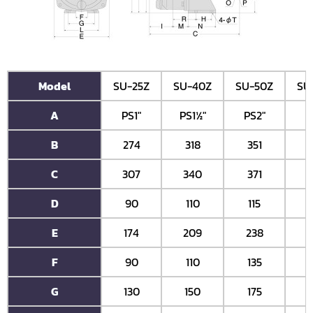
Model
SU-25Z
SU-40Z
SU-50Z
SU
A
PS1"
PS1½"
PS2"
P
B
274
318
351
4
C
307
340
371
4
D
90
110
115
E
174
209
238
F
90
110
135
G
130
150
175