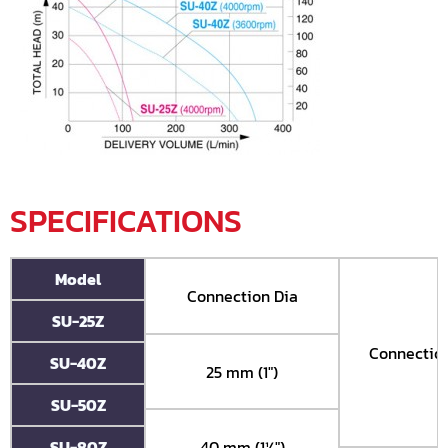
SPECIFICATIONS
Model
Connection Dia
SU-25Z
Connectio
SU-40Z
25 mm (1")
SU-50Z
40 mm (1½")
SU-80Z