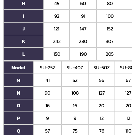
H
45
60
80
I
92
91
100
J
121
147
152
K
242
280
307
L
150
190
205
Model
SU-25Z
SU-40Z
SU-50Z
SU-80
M
41
52
56
67
N
90
108
127
127
O
16
16
20
20
P
9
9
12
12
Q
57
75
76
110