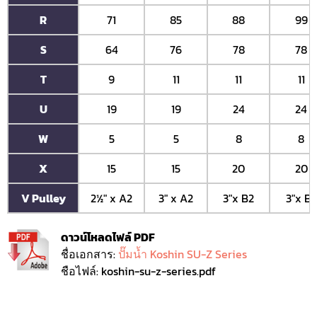
R
71
85
88
99
S
64
76
78
78
T
9
11
11
11
U
19
19
24
24
W
5
5
8
8
X
15
15
20
20
V Pulley
2½" x A2
3" x A2
3"x B2
3"x B2
ดาวน์โหลดไฟล์ PDF
ชื่อเอกสาร:
ปั๊มน้ำ Koshin SU-Z Series
ชือไฟล์: koshin-su-z-series.pdf