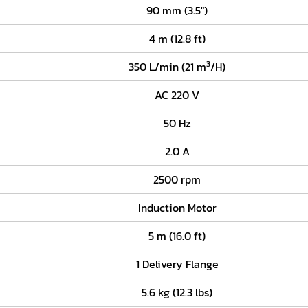
90 mm (3.5")
4 m (12.8 ft)
3
350 L/min (21 m
/H)
AC 220 V
50 Hz
2.0 A
2500 rpm
Induction Motor
5 m (16.0 ft)
1 Delivery Flange
5.6 kg (12.3 lbs)